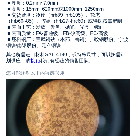
■ 厚度：0.2mm~7.0mm
■ 宽度：15mm~620mm或1000mm~1250mm
■ 交货硬度：冷硬（hrb89~hrb105）、软态
（hrb60~85）、淬硬（hrb27~hrc60）或特殊按需定制
■ 表面工艺：发蓝、发黑、抛光、光亮、镜面
■ 表面质量：FA-普通级、FB-较高级、FC-高级
■ 坯料钢厂：宝武钢铁（本部、梅钢）、鞍钢股份、宁波
钢铁/南钢股份、元立钢铁
其他所需
进口材料
SAE
4140
，或
特殊尺寸，可以按需计
划供应，请
接触
我们有经验的销售团队。
您可能还对以下内容感兴趣