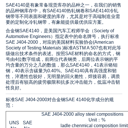
SAE4140是有象常备现货库存的品种之一，在我们的销售
的品种钢库存中，有
SAE
4140
热轧钢卷和
SAE
4140
冷轧
钢带等不同表面和硬度的库存，尤其是对于高端制造业需
要的定制化冷轧钢带，有象能提供最优供应方案。
合金钢
SAE4140
，是美国汽车工程师学会（Society of
Automotive Engineers）指定表中的命名牌号，执行标准
SAE J404-2000，对应的美国材料实验协会(American
Society of Testing Materials )标准ASTM A 507也有对此等
级做出技术条件的表述。按照SAE材料的命名的方式，钢
号由4位数字组成，前两位代表钢类，后两位表示钢的平
均含量的万分之几的数值，那么
SAE4140，41表示铬钼
钢，40表示含碳量为0.40%
。
SAE4140
具有高强度和韧
性，淬透性也较好，无明显的回火脆性，焊接容易，调质
处理后有较高的疲劳极限和抗多次冲击能力，低温冲击韧
性良好。
标准
SAE J404-2000
对合金钢
SAE
4140
化学成分的规
范：
SAE J404-2000 alloy steel compositions
Unit：%
UNS
SAE
ladle chenmical composition limit