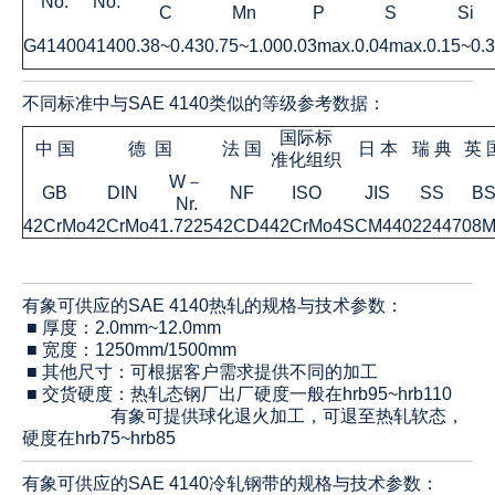
No.
No.
C
Mn
P
S
Si
G41400
4140
0.38~0.43
0.75~1.00
0.03max.
0.04max.
0.15~0.
不同标准中与SAE 4140类似的等级参考数据：
国际标
中 国
德 国
法 国
日 本
瑞 典
英 
准化组织
W－
GB
DIN
NF
ISO
JIS
SS
B
Nr.
42CrMo
42CrMo4
1.7225
42CD4
42CrMo4
SCM440
2244
708M
有象可供应的
SAE
4140
热轧的规格与技术参数：
■ 厚度：2.0mm~12.0mm
■ 宽度：1250mm/1500mm
■ 其他尺寸：可根据客户需求提供不同的加工
■ 交货硬度：热轧态钢厂出厂硬度一般在hrb95~hrb110
有象可提供球化退火加工，可退至热轧软态，
硬度在hrb75~hrb85
有象可供应的
SAE
4140
冷轧钢带的规格与技术参数：