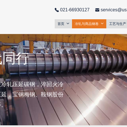
021-66930127
services@us
首页
冷轧与商品钢卷
工艺与生产
代同行
盖冷轧压延碳钢，淬回火冷
压延，宝钢梅钢、鞍钢股份
等。