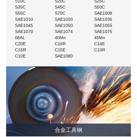
S10C
S20C
S25C
S35C
S45C
S50C
S55C
S70C
SAE1008
SAE1010
SAE1020
SAE1035
SAE1045
SAE1050
SAE1055
SAE1070
SAE1074
SAE1075
08AL
40Mn
45Mn
C20E
C16R
C16E
C15R
C15E
C10R
C10E
SAE1080
合金工具钢