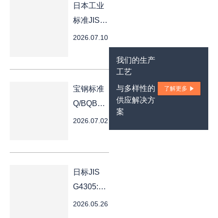
日本工业
标准JIS
G3135-
2026.07.10
2018 汽车
我们的生产
加工用冷
工艺
轧高强钢
与多样性的
宝钢标准
了解更多
带技术规
供应解决方
Q/BQB
范，日文
案
490-2018
2026.07.02
版
冷轧热处
理特殊钢
板及钢带
日标JIS
供货技术
G4305:2005《冷
条件
轧不锈钢
2026.05.26
钢板及钢