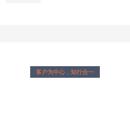
带》行业
标准参考
客户为中心，知行合一
我们的经营学习