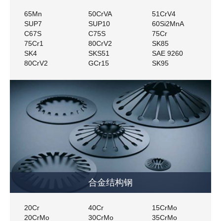
65Mn
50CrVA
51CrV4
SUP7
SUP10
60Si2MnA
C67S
C75S
75Cr
75Cr1
80CrV2
SK85
SK4
SKS51
SAE 9260
80CrV2
GCr15
SK95
合金结构钢
20Cr
40Cr
15CrMo
20CrMo
30CrMo
35CrMo