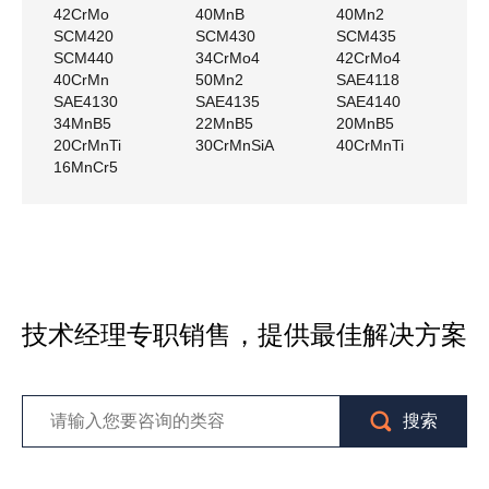
42CrMo
40MnB
40Mn2
SCM420
SCM430
SCM435
SCM440
34CrMo4
42CrMo4
40CrMn
50Mn2
SAE4118
SAE4130
SAE4135
SAE4140
34MnB5
22MnB5
20MnB5
20CrMnTi
30CrMnSiA
40CrMnTi
16MnCr5
技术经理专职销售，提供最佳解决方案
搜索