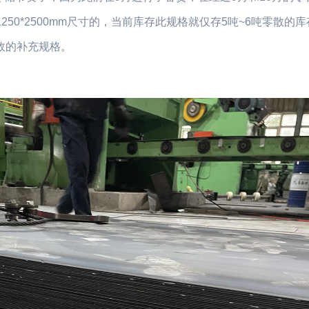
*1250*2500mm尺寸的，当前库存此规格就仅存5吨~6吨零散的
效的补充规格。