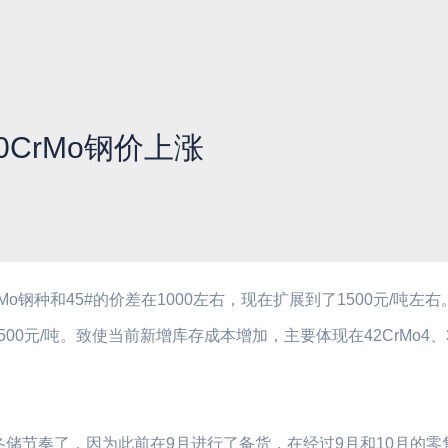
0CrMo钢价上涨
o钢种和45#的价差在1000左右，现在扩展到了1500元/吨左右
00元/吨。致使当前新增库存成本增加，主要体现在42CrMo4、30
冬储节奏了，因为此前在9月进行了备货，在经过9月和10月的零