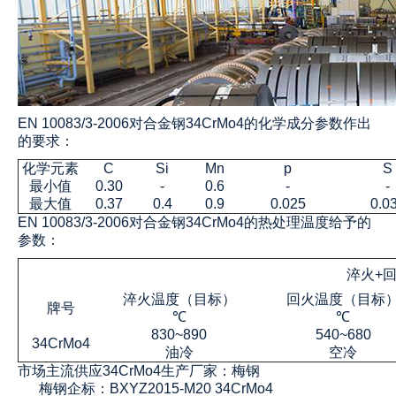
EN 10083/3-2006对合金钢34CrMo4的化学成分参数作出
的要求：
化学元素
C
Si
Mn
p
S
最小值
0.30
-
0.6
-
-
最大值
0.37
0.4
0.9
0.025
0.0
EN 10083/3-2006对合金钢34CrMo4的热处理温度给予的
参数：
淬火+
淬火温度（目标）
回火温度（目标
牌号
℃
℃
830~890
540~680
34CrMo4
油冷
空冷
市场主流供应
34CrMo4生产
厂家：梅钢
梅钢企标：BXYZ2015-M20 34CrMo4