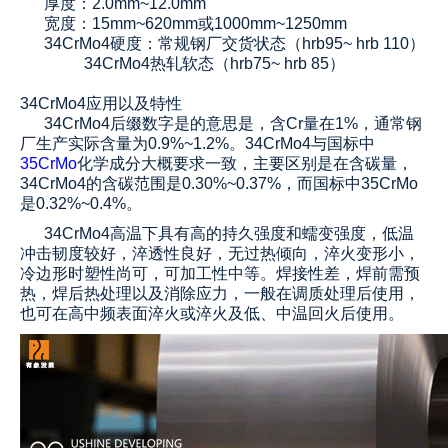
厚度：2.0mm~12.0mm
宽度：15mm~620mm或1000mm~1250mm
34CrMo4
硬度：常规钢厂交货状态（hrb95~ hrb 110）
34CrMo4
热轧软态（hrb75~ hrb 85）
34CrMo4应用以及特性
34CrMo4后缀数字是的意思是，含Cr量在1%，通常钢
厂生产实际含量为0.9%~1.2%。
34CrMo4
与国标中
35CrMo
化学成分大概要求一致，主要区别是在含碳量，
34CrMo4的含碳范围是0.30%~0.37%，而国标中35CrMo
是0.32%~0.4%。
34CrMo4高温下具有高的持久强度和蠕变强度，低温
冲击韧度较好，淬透性良好，无过热倾向，淬火变形小，
冷边形时塑性尚可，可加工性中等。焊接性差，焊前需预
热，焊后热处理以及消除应力，一般在调质处理后使用，
也可在高中频表面淬火或淬火及低、中温回火后使用。