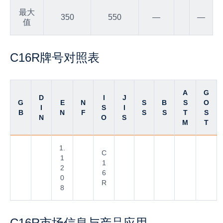
最大
350
550
—
—
值
C16R牌号对照表
A
G
D
I
J
G
E
N
S
B
S
O
I
S
I
B
N
F
S
S
T
S
N
O
S
M
T
1.
C
1
1
2
6
0
R
8
C16R市场信息与产品应用‌