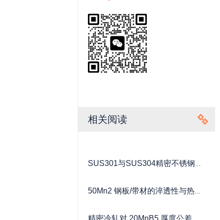
相关阅读
SUS301与SUS304精密不锈钢带
的区别是什么？硬态（1/2H、
50Mn2 钢板/带材的淬透性与热处
3/4H、H）如何选择？
理工艺：球化退火如何决定最终
精密冷轧对 20MnB5 厚度公差与