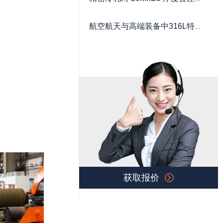
零件寿命？
版型的影响：从±0.1mm到
航空航天与高端装备中316L特种
±0.015mm的突破
不锈钢的替代进口路径与技术标
准
获取报价