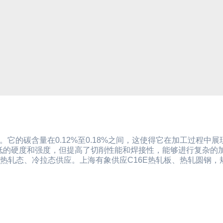
。它的碳含量在0.12%至0.18%之间，这使得它在加工过程中
低的硬度和强度，但提高了切削性能和焊接性，能够进行复杂的
以热轧态、冷拉态供应。上海有象供应C16E热轧板、热轧圆钢，