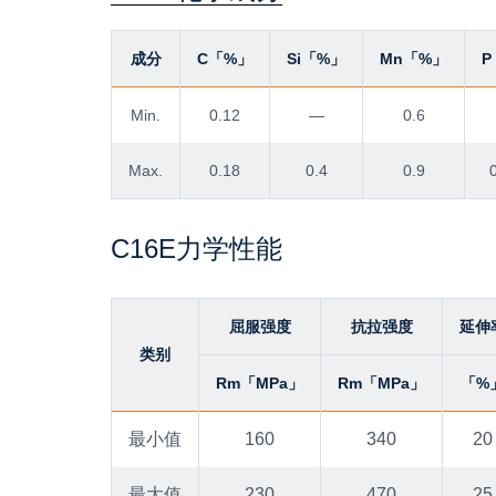
成分
C「%」
Si「%」
Mn「%」
P
Min.
0.12
—
0.6
Max.
0.18
0.4
0.9
C16E力学性能
屈服强度
抗拉强度
延伸
类别
Rm「MPa」
Rm「MPa」
「%
最小值
160
340
20
最大值
230
470
25