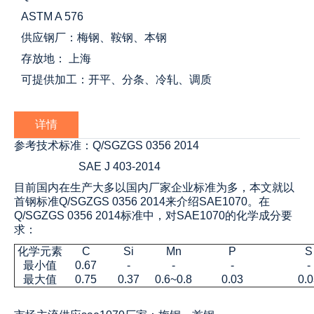
ASTM A 576
供应钢厂：梅钢、鞍钢、本钢
存放地： 上海
可提供加工：开平、分条、冷轧、调质
详情
参考技术标准：Q/SGZGS 0356 2014
SAE J 403-2014
目前国内在生产大多以国内厂家企业标准为多，本文就以
首钢标准Q/SGZGS 0356 2014来介绍SAE1070。在
Q/SGZGS 0356 2014标准中，对SAE1070的化学成分要
求：
化学元素
C
Si
Mn
P
S
最小值
0.67
-
-
-
-
最大值
0.75
0.37
0.6~0.8
0.03
0.