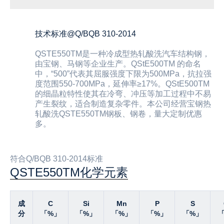
技术标准@Q/BQB 310-2014
QSTE550TM是一种冷成型热轧酸洗汽车结构钢，
由宝钢、马钢等企业生产。QStE500TM 的命名
中，“500”代表其屈服强度下限为500MPa，抗拉强
度范围550-700MPa，延伸率≥17%。QStE500TM
的细晶粒特性使其在冷弯、冲压等加工过程中不易
产生裂纹，适合制造复杂零件。本公司经营宝钢热
轧酸洗QSTE550TM钢板、钢卷，量大定制优惠
多。
符合Q/BQB 310-2014标准
QSTE550TM化学元素
成
C
Si
Mn
P
S
分
「%」
「%」
「%」
「%」
「%」