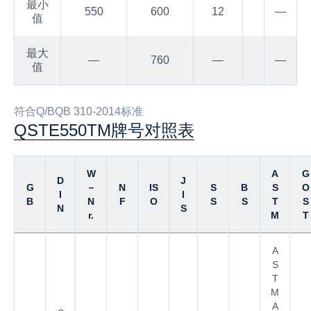
最小
550
600
12
—
值
最大
—
760
—
—
值
符合Q/BQB 310-2014标准
QSTE550TM牌号对照表
W
A
G
D
J
G
－
N
IS
S
B
S
O
I
I
B
N
F
O
S
S
T
S
N
S
r.
M
T
A
S
T
M
A