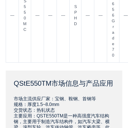
S
6
5
S
5
5
P
—
—
—
—
—
—
6
—
0
H
G
M
D
r
C
a
d
e
7
0
QStE550TM市场信息与产品应用
‌‌‌市场主流供应厂家：宝钢、鞍钢、首钢等
规格：厚度1.5~8.0mm
交货状态：热轧状态
主要应用：QSTE550TM是一种高强度汽车结构
钢，主要用于制造汽车结构件，如汽车大梁、横
梁、滚型车轮、汽车传动轴管、汽车桥壳等。此