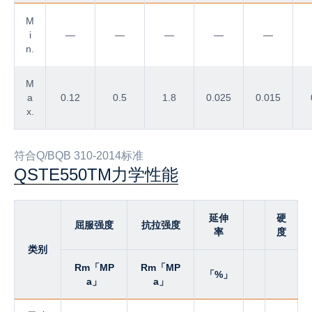
M
i
—
—
—
—
—
n.
M
a
0.12
0.5
1.8
0.025
0.015
x.
符合Q/BQB 310-2014标准
QSTE550TM力学性能
延伸
硬
屈服强度
抗拉强度
率
度
类别
Rm「MP
Rm「MP
「%」
a」
a」