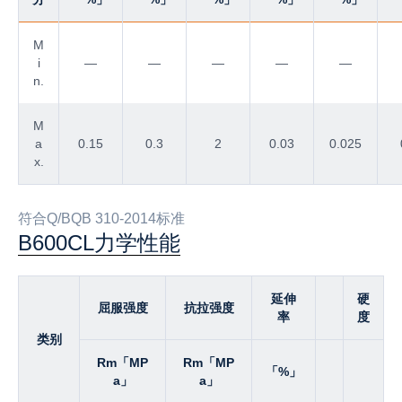
M
i
—
—
—
—
—
n.
M
a
0.15
0.3
2
0.03
0.025
x.
符合Q/BQB 310-2014标准
B600CL力学性能
延伸
硬
屈服强度
抗拉强度
率
度
类别
Rm「MP
Rm「MP
「%」
a」
a」