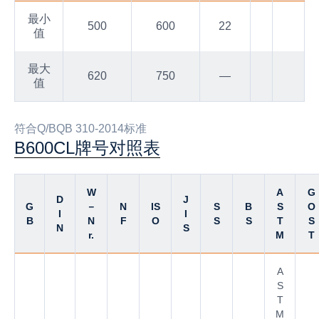
最小
500
600
22
值
最大
620
750
—
值
符合Q/BQB 310-2014标准
B600CL牌号对照表
W
A
G
D
J
G
－
N
IS
S
B
S
O
I
I
B
N
F
O
S
S
T
S
N
S
r.
M
T
A
S
T
M