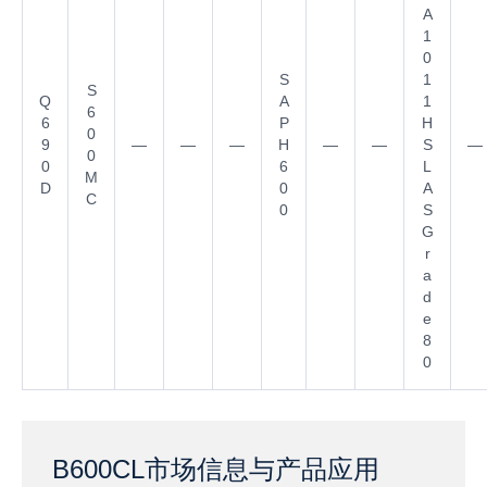
A
1
0
S
1
S
Q
A
1
6
6
P
H
0
9
—
—
—
H
—
—
S
—
0
0
6
L
M
D
0
A
C
0
S
G
r
a
d
e
8
0
B600CL市场信息与产品应用