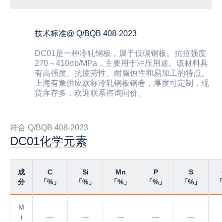
技术标准@ Q/BQB 408-2023
DC01是一种冷轧钢板，属于低碳钢板。抗拉强度
270～410σb/MPa，主要用于冲压用途。该材料具
有高强度、抗疲劳性、耐腐蚀性和易加工的特点。
上海有象供应欧标冷轧钢板钢卷，厚度可定制，现
货库存多，欢迎联系咨询问价。
符合 Q/BQB 408-2023
DC01化学元素
成
C
Si
Mn
P
S
分
「%」
「%」
「%」
「%」
「%」
M
i
—
—
—
—
—