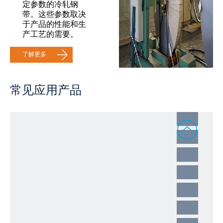
定参数的冷轧钢
带。这些参数取决
于产品的性能和生
产工艺的需要。
了解更多
常见应用产品
1
2
3
4
5
6
7
8
9
10