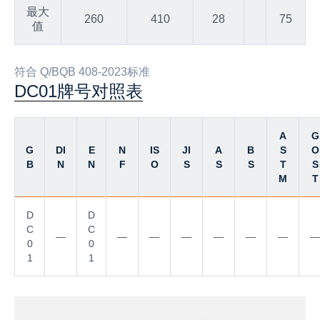
最大
260
410
28
75
值
符合 Q/BQB 408-2023标准
DC01牌号对照表
A
G
G
DI
E
N
IS
JI
A
B
S
O
B
N
N
F
O
S
S
S
T
S
M
T
D
D
C
C
—
—
—
—
—
—
—
—
0
0
1
1