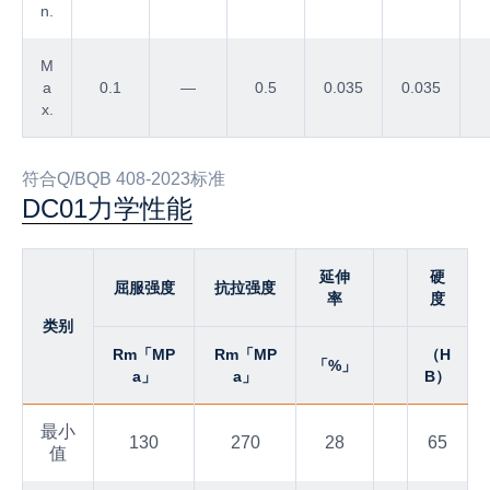
n.
M
a
0.1
—
0.5
0.035
0.035
x.
符合Q/BQB 408-2023标准
DC01力学性能
延伸
硬
屈服强度
抗拉强度
率
度
类别
Rm「MP
Rm「MP
（H
「%」
a」
a」
B）
最小
130
270
28
65
值