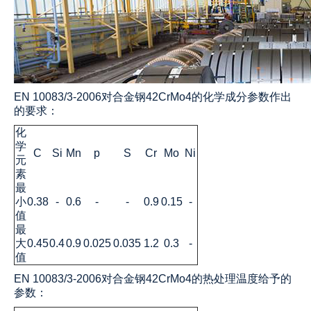
EN 10083/3-2006对合金钢42CrMo4的化学成分参数作出
的要求：
化
学
C
Si
Mn
p
S
Cr
Mo
Ni
元
素
最
小
0.38
-
0.6
-
-
0.9
0.15
-
值
最
大
0.45
0.4
0.9
0.025
0.035
1.2
0.3
-
值
EN 10083/3-2006对
合金钢42CrMo4的热处理温度给予的
参数：