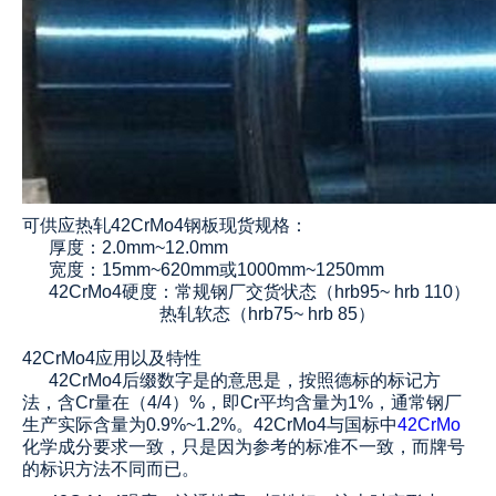
可供应热轧
42CrMo4钢板
现货规格：
厚度：2.0mm~12.0mm
宽度：15mm~620mm或1000mm~1250mm
42CrMo4
硬度：常规钢厂交货状态（hrb95~ hrb 110）
热轧软态（hrb75~ hrb 85）
42CrMo4
应用以及特性
42CrMo4后缀数字是的意思是，按照德标的标记方
法，含Cr量在（4/4）%，即Cr平均含量为1%，通常钢厂
生产实际含量为0.9%~1.2%
。42CrMo4与国标中
42CrMo
化学成分要求一致，只是因为参考的标准不一致，而牌号
的标识方法不同而已。