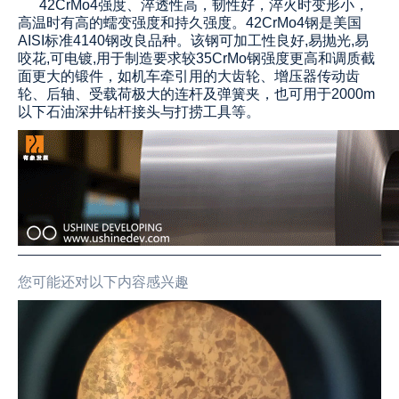
42CrMo4强度、淬透性高，韧性好，淬火时变形小，
高温时有高的蠕变强度和持久强度。42CrMo4钢是美国
AISI标准4140钢改良品种。该钢可加工性良好,易抛光,易
咬花,可电镀,用于制造要求较35CrMo钢强度更高和调质截
面更大的锻件，如机车牵引用的大齿轮、增压器传动齿
轮、后轴、受载荷极大的连杆及弹簧夹，也可用于2000m
以下石油深井钻杆接头与打捞工具等。
您可能还对以下内容感兴趣