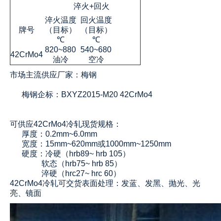
淬火+回火
淬火温度
回火温度
牌号
（目标）
（目标）
℃
℃
820~880
540~680
42CrMo4
油冷
空冷
市场主流供应厂家：梅钢
梅钢企标：BXYZ2015-M20 42CrMo4
可供应
42CrMo4
冷轧现货规格：
厚度：0.2mm~6.0mm
宽度：15mm~620mm或1000mm~1250mm
硬度：冷硬（hrb89~ hrb 105）
软态（hrb75~ hrb 85）
淬硬（hrc27~ hrc 60）
42CrMo4冷轧可交货表面处理：发蓝、发黑、抛光、光
亮、镜面