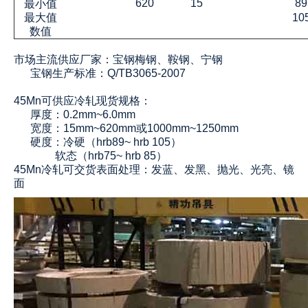
620
15
89
最小值
最大值
10
数值
市场主流供应厂家：宝钢梅钢、鞍钢、宁钢
宝钢生产标准：Q/TB3065-2007
45Mn可供应冷轧现货规格：
厚度：0.2mm~6.0mm
宽度：15mm~620mm或1000mm~1250mm
硬度：冷硬（hrb89~ hrb 105）
软态（hrb75~ hrb 85）
45Mn
冷轧可交货表面处理：发蓝、发黑、抛光、光亮、镜
面