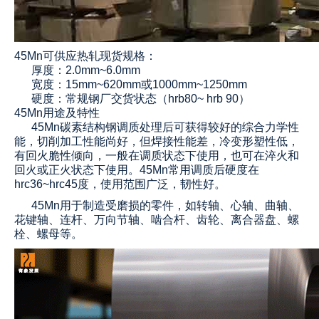
45Mn
可供应热轧现货规格：
厚度：2.0mm~6.0mm
宽度：15mm~620mm或1000mm~1250mm
硬度：常规钢厂交货状态（hrb80~ hrb 90）
45Mn
用途及特性
45Mn碳素结构钢调质处理后可获得较好的综合力学性
能，切削加工性能尚好，但焊接性能差，冷变形塑性低，
有回火脆性倾向，一般在调质状态下使用，也可在淬火和
回火或正火状态下使用。
45Mn常用调质后硬度在
hrc36~hrc45度，使用范围广泛，韧性好。
45Mn用于制造受磨损的零件，如转轴、心轴、曲轴、
花键轴、连杆、万向节轴、啮合杆、齿轮、离合器盘、螺
栓、螺母等
。