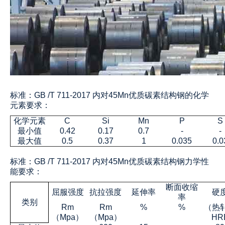
标准：GB /T 711-2017 内对45Mn优质碳素结构钢的化学
元素要求：
化学元素
C
Si
Mn
P
S
最小值
0.42
0.17
0.7
-
-
最大值
0.5
0.37
1
0.035
0.0
标准：GB /T 711-2017 内对45Mn优质碳素结构钢力学性
能要求：
断面收缩
屈服强度
抗拉强度
延伸率
硬
率
类别
Rm
Rm
%
%
（热
（Mpa）
（Mpa）
HR