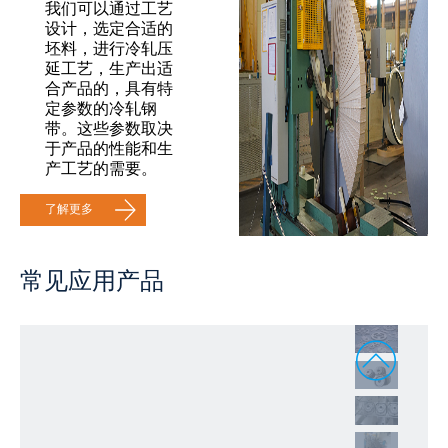
我们可以通过工艺
设计，选定合适的
坯料，进行冷轧压
延工艺，生产出适
合产品的，具有特
定参数的冷轧钢
带。这些参数取决
于产品的性能和生
产工艺的需要。
了解更多
常见应用产品
1
2
3
4
5
6
7
8
9
10