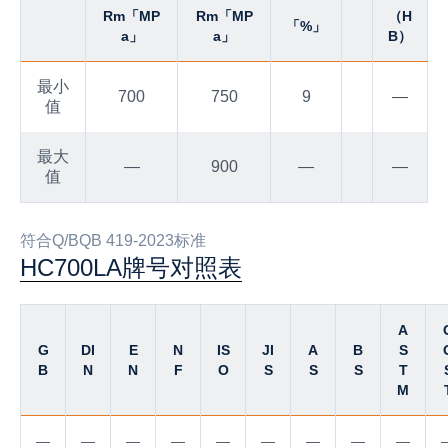
Rm「MP
Rm「MP
（H
「%」
a」
a」
B）
最小
700
750
9
—
值
最大
—
900
—
—
值
符合Q/BQB 419-2023标准
HC700LA牌号对照表
A
G
DI
E
N
IS
JI
A
B
S
B
N
N
F
O
S
S
S
T
M
—
—
—
—
—
—
—
—
—