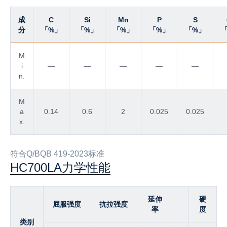
成
C
Si
Mn
P
S
分
「%」
「%」
「%」
「%」
「%」
M
i
—
—
—
—
—
n.
M
a
0.14
0.6
2
0.025
0.025
x.
符合Q/BQB 419-2023标准
HC700LA力学性能
延伸
硬
屈服强度
抗拉强度
率
度
类别