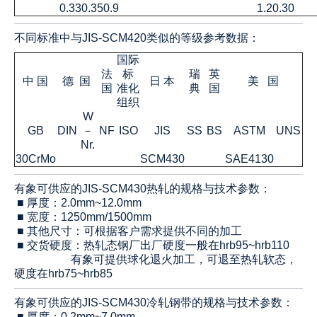
0.33
0.35
0.9
1.2
0.30
不同标准中与JIS-SCM420类似的等级参考数据：
国际
法
标
瑞
英
中 国
德 国
日 本
美 国
国
准化
典
国
组织
W
GB
DIN
－
NF
ISO
JIS
SS
BS
ASTM
UNS
Nr.
30CrMo
SCM430
SAE4130
有象可供应的JIS-SCM430热轧的规格与技术参数：
■ 厚度：2.0mm~12.0mm
■ 宽度：1250mm/1500mm
■ 其他尺寸：可根据客户需求提供不同的加工
■ 交货硬度：热轧态钢厂出厂硬度一般在hrb95~hrb110
有象可提供球化退火加工，可退至热轧软态，
硬度在hrb75~hrb85
有象可供应的JIS-SCM4
3
0冷轧钢带的规格与技术参数：
■ 厚度：0.2mm~7.0mm