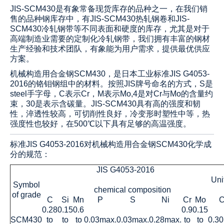
JIS-SCM430是有象常备现货库存的品种之一，在我们销
售的品种钢库存中，有JIS-SCM4
30
热轧钢卷和JIS-
SCM4
30
冷轧钢带等不同表面和硬度的库存，尤其是对于
高端制造业需要的定制化冷轧钢带，我们拥有丰富的钢材
生产经验和技术团队，有象能为用户需求，提供最优供应
方案。
机械构造用合金钢SCM4
30
，是日本工业标准JIS G4053-
2016的铬钼钢组中的材料。按照JIS牌号命名的方式，S是
steel手字母，C表示Cr，M表示Mo,4是对Cr与Mo的含量约
束，30是表示含碳量。
JIS-SCM4
30
具有高的强度和韧
性，淬透性较高，可切削性良好，冷变形时塑性中等，热
强度性也较好，在500℃以下具有足够的高温强度。
标准JIS G4053-2016对机械构造用合金钢SCM430化学成
分的规范：
JIS G4053-2016
Uni
Symbol
chemical composition
of grade
C
Si
Mn
P
S
Ni
Cr
Mo
0.28
0.15
0.6
0.9
0.15
SCM430
to
to
to
0.03max.
0.03max.
0.28max.
to
to
0.3