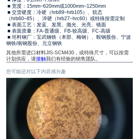
■ 宽度：15mm~620mm或1000mm~1250mm
■ 交货硬度：冷硬（hrb89~hrb105）、软态
（hrb60~85）、淬硬（hrb27~hrc60）或特殊按需定制
■ 表面工艺：发蓝、发黑、抛光、光亮、镜面
■ 表面质量：FA-普通级、FB-较高级、FC-高级
■ 坯料钢厂：宝武钢铁（本部、梅钢）、鞍钢股份、宁波
钢铁/南钢股份、元立钢铁
其他所需
进口材料
JIS-SCM4
3
0
，或
特殊尺寸，可以按需
计划供应，请
接触
我们有经验的销售团队。
您可能还对以下内容感兴趣