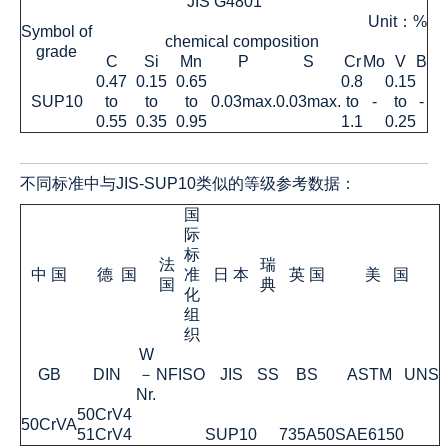
JIS G4801
Unit：%
Symbol of
chemical composition
grade
C
Si
Mn
P
S
Cr
Mo
V
B
0.47
0.15
0.65
0.8
0.15
SUP10
to
to
to
0.03max.
0.03max.
to
-
to
-
0.55
0.35
0.95
1.1
0.25
不同标准中与
JIS-SUP10
类似的等级参考数据：
国
际
标
法
瑞
中 国
德 国
准
日 本
英 国
美 国
国
典
化
组
织
W
GB
DIN
－
NF
ISO
JIS
SS
BS
ASTM
UNS
Nr.
50CrV4
50CrVA
51CrV4
SUP10
735A50
SAE6150