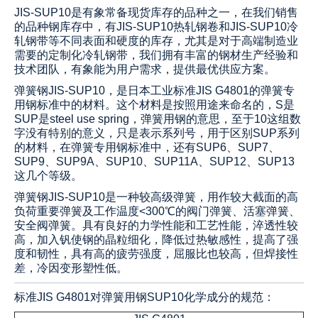
JIS-SUP10是有象常备现货库存的品种之一，在我们销售
的品种钢库存中，有JIS-SUP10热轧钢卷和JIS-SUP10冷
轧钢带等不同表面和硬度的库存，尤其是对于高端制造业
需要的定制化冷轧钢带，我们拥有丰富的钢材生产经验和
技术团队，有象能为用户需求，提供最优供应方案。
弹簧钢JIS-SUP10，是日本工业标准JIS G4801的弹簧专
用钢标准中的材料。这个材料是按照用途来命名的，S是
SUP是steel use spring，弹簧用钢的意思，至于10这组数
字没有特别的意义，只是表示系列号，用于区别SUP系列
的材料，在弹簧专用钢标准中，还有SUP6、SUP7、
SUP9、SUP9A、SUP10、SUP11A、SUP12、SUP13
这几个等级。
弹簧钢
JIS-SUP10
是一种较高级弹簧，用作较大截面的高
负荷重要弹簧及工作温度<300℃的阀门弹簧、活塞弹簧、
安全阀弹簧。具有良好的力学性能和工艺性能，淬透性较
高，加入钒使钢的晶粒细化，降低过热敏感性，提高了强
度和韧性，具有高的疲劳强度，屈服比也较高，但焊接性
差，冷因变形塑性低。
标准
JIS G4801
对
弹簧用钢
SUP10
化学成分的规范：