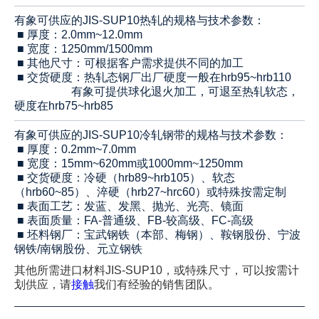
有象可供应的
JIS-SUP10
热轧的规格与技术参数：
■ 厚度：2.0mm~12.0mm
■ 宽度：1250mm/1500mm
■ 其他尺寸：可根据客户需求提供不同的加工
■ 交货硬度：热轧态钢厂出厂硬度一般在hrb95~hrb110
有象可提供球化退火加工，可退至热轧软态，
硬度在hrb75~hrb85
有象可供应的
JIS-SUP10
冷轧钢带的规格与技术参数：
■ 厚度：0.2mm~7.0mm
■ 宽度：15mm~620mm或1000mm~1250mm
■ 交货硬度：冷硬（hrb89~hrb105）、软态
（hrb60~85）、淬硬（hrb27~hrc60）或特殊按需定制
■ 表面工艺：发蓝、发黑、抛光、光亮、镜面
■ 表面质量：FA-普通级、FB-较高级、FC-高级
■ 坯料钢厂：宝武钢铁（本部、梅钢）、鞍钢股份、宁波
钢铁/南钢股份、元立钢铁
其他所需
进口材料
JIS-SUP10
，或
特殊尺寸，可以按需计
划供应，请
接触
我们有经验的销售团队。