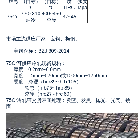
牌号
（目标）
（目标）
度
强度
℃
℃
HRC
Mpa
770~810
400~450
75Cr1
37~45
油冷
空冷
市场主流供应厂家：宝钢、梅钢、
宝钢企标：BZJ 309-2014
75Cr可供应冷轧现货规格：
厚度：0.2mm~6.0mm
宽度：15mm~620mm或1000mm~1250mm
硬度：冷硬（hrb89~ hrb 105）
软态（hrb75~ hrb 85）
淬硬（hrc27~ hrc 60）
75Cr冷轧可交货表面处理：发蓝、发黑、抛光、光亮、镜
面