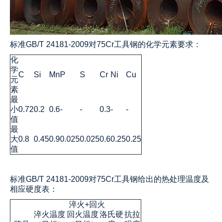
标准GB/T 24181-2009对75Cr工具钢的化学元素要求：
化
学
C
Si
Mn
P
S
Cr
Ni
Cu
元
素
最
小
0.72
0.2
0.6
-
-
0.3
-
-
值
最
大
0.8
0.45
0.9
0.025
0.025
0.6
0.25
0.25
值
标准GB/T 24181-2009对75Cr工具钢给出的热处理温度及
相应硬度表：
淬火+回火
淬火温度
回火温度
洛氏硬
抗拉