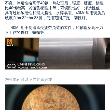
不良。淬透性略高于40钢。热处理后，强度
、
硬度
、
韧性
比40钢稍高，冷变形塑性中等，可切削性好，焊接性低，
具有过热敏感性和回火脆性，水淬易裂。40Mn常用调质后
硬度在hrc32~hrc38度，使用范围广泛，韧性好。
40Mn用于制造承受疲劳负荷的零件，如轴辊及高应力
下工作的螺钉、螺帽等。
您可能还对以下内容感兴趣