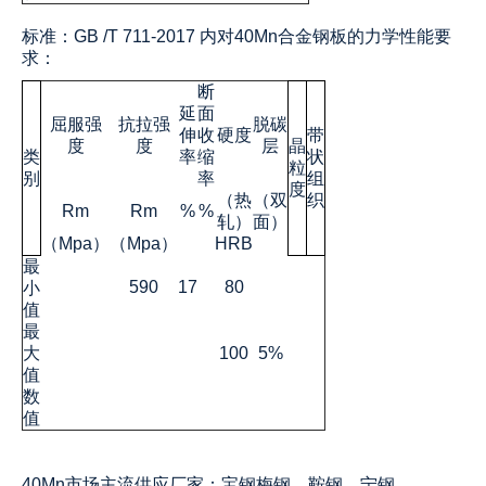
标准：GB /T 711-2017 内对
40Mn合金钢板的
力学性能要
求：
断
延
面
屈服强
抗拉强
脱碳
伸
收
硬度
带
度
度
层
晶
类
率
缩
状
粒
别
率
组
度
（热
（双
织
Rm
Rm
%
%
轧）
面）
（Mpa）
（Mpa）
HRB
最
590
17
80
小
值
最
大
100
5%
值
数
值
40Mn
市场主流供应厂家：宝钢梅钢、鞍钢、宁钢