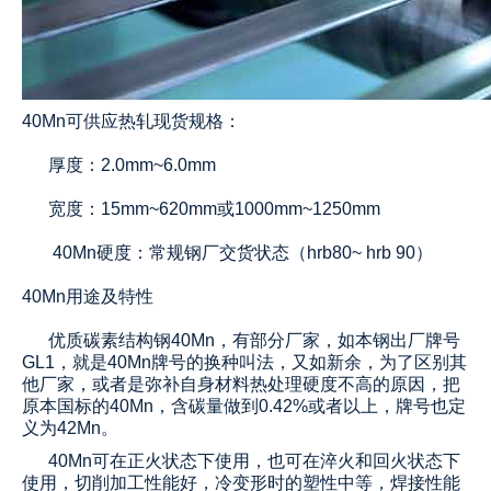
40Mn可供应热轧现货规格：
厚度：2.0mm~6.0mm
宽度：15mm~620mm或1000mm~1250mm
40Mn硬度：常规钢厂交货状态（hrb80~ hrb 90）
40Mn用途及特性
优质碳素结构
钢
40Mn，有部分厂家，如本钢出厂牌号
GL1，就是40Mn牌号的换种叫法，又如新余，为了区别其
他厂家，或者是弥补自身材料热处理硬度不高的原因，把
原本国标的40Mn，含碳量做到0.42%或者以上，牌号也定
义为42Mn。
40Mn
可在正火状态下使用，也可在淬火和回火状态下
使用，
切削加工性能好，冷变形时的塑性中等，焊接性能