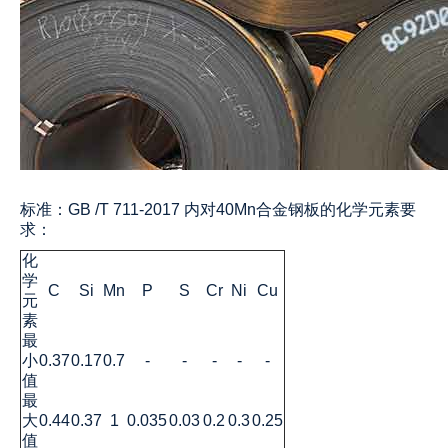
标准：GB /T 711-2017 内对40Mn合金钢板的化学元素要
求：
化
学
C
Si
Mn
P
S
Cr
Ni
Cu
元
素
最
小
0.37
0.17
0.7
-
-
-
-
-
值
最
大
0.44
0.37
1
0.035
0.03
0.2
0.3
0.25
值