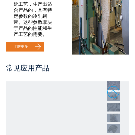
延工艺，生产出适
合产品的，具有特
定参数的冷轧钢
带。这些参数取决
于产品的性能和生
产工艺的需要。
了解更多
常见应用产品
1
2
3
4
5
6
7
8
9
10