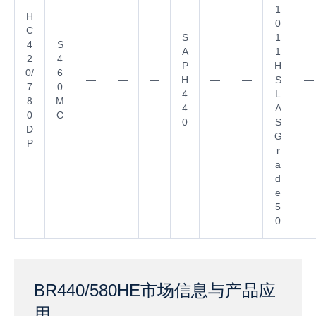
1
H
0
C
S
1
4
S
A
1
2
4
P
H
0/
6
—
—
—
H
—
—
S
—
7
0
4
L
8
M
4
A
0
C
0
S
D
G
P
r
a
d
e
5
0
BR440/580HE市场信息与产品应
用