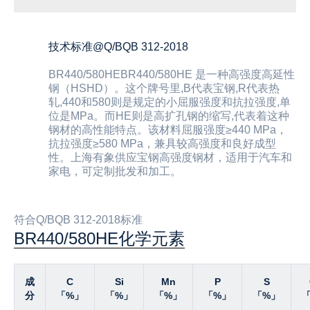
技术标准@Q/BQB 312-2018
BR440/580HEBR440/580HE 是一种高强度高延性
钢（HSHD）。这个牌号里,B代表宝钢,R代表热
轧,440和580则是规定的小屈服强度和抗拉强度,单
位是MPa。而HE则是高扩孔钢的缩写,代表着这种
钢材的高性能特点。该材料屈服强度≥440 MPa，
抗拉强度≥580 MPa，兼具较高强度和良好成型
性。上海有象供应宝钢高强度钢材，适用于汽车和
家电，可定制批发和加工。
符合Q/BQB 312-2018标准
BR440/580HE化学元素
成
C
Si
Mn
P
S
分
「%」
「%」
「%」
「%」
「%」