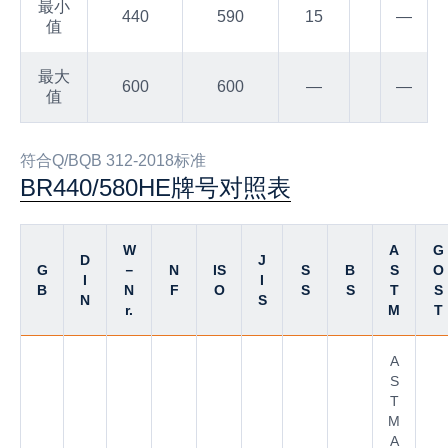
最小
440
590
15
—
值
最大
600
600
—
—
值
符合Q/BQB 312-2018标准
BR440/580HE牌号对照表
W
A
G
D
J
G
－
N
IS
S
B
S
O
I
I
B
N
F
O
S
S
T
S
N
S
r.
M
T
A
S
T
M
A