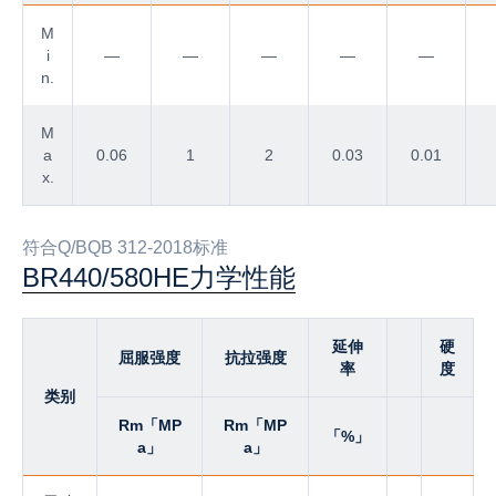
M
i
—
—
—
—
—
n.
M
a
0.06
1
2
0.03
0.01
x.
符合Q/BQB 312-2018标准
BR440/580HE力学性能
延伸
硬
屈服强度
抗拉强度
率
度
类别
Rm「MP
Rm「MP
「%」
a」
a」