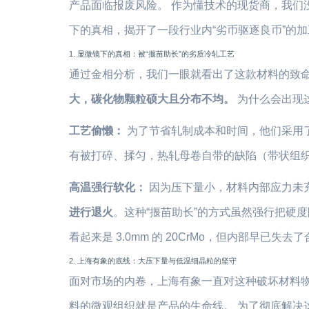
产品面临报废风险。 作为懂技术的现货商，我们
下的真相，揭开了一段行业内“劣币驱逐良币”的
1. 显微镜下的真相：被“揠苗助长”的劣质冷轧工艺
通过金相分析，我们一眼就看出了这款材料的致
大，碳化物颗粒硕大且分布不均。
为什么会出现
工艺偷懒：
为了节省轧制成本和时间，他们采用
有被打碎、揉匀，热轧母卷自带的缺陷（带状组
高温强行软化：
因为压下量小，材料内部应力未充
进行退火
。这种“揠苗助长”的方式虽然强行把硬
看起来是 3.0mm 的 20CrMo，但内部早
2. 上海有象的底线：大压下量与低温细晶粒的坚守
面对市场的内卷，上海有象一直对这种破坏材料
料的微观组织就是产品的生命线。 为了彻底解决这位