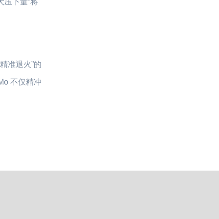
压下量”将
精准退火”的
o 不仅精冲