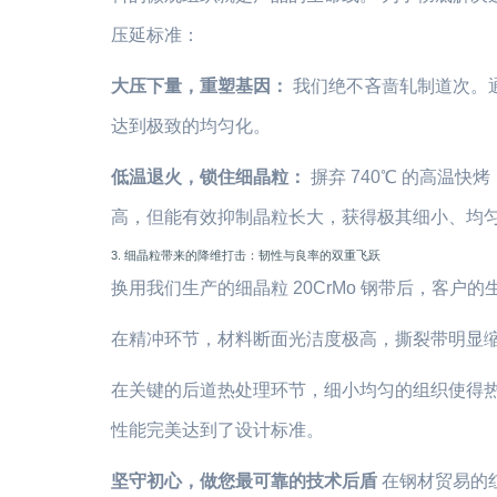
压延标准：
大压下量，重塑基因：
我们绝不吝啬轧制道次。
达到极致的均匀化。
低温退火，锁住细晶粒：
摒弃 740℃ 的高温
高，但能有效抑制晶粒长大，获得极其细小、均
3. 细晶粒带来的降维打击：韧性与良率的双重飞跃
换用我们生产的细晶粒 20CrMo 钢带后，客户
在精冲环节，材料断面光洁度极高，撕裂带明显
在关键的后道热处理环节，细小均匀的组织使得
性能完美达到了设计标准。
坚守初心，做您最可靠的技术后盾
在钢材贸易的