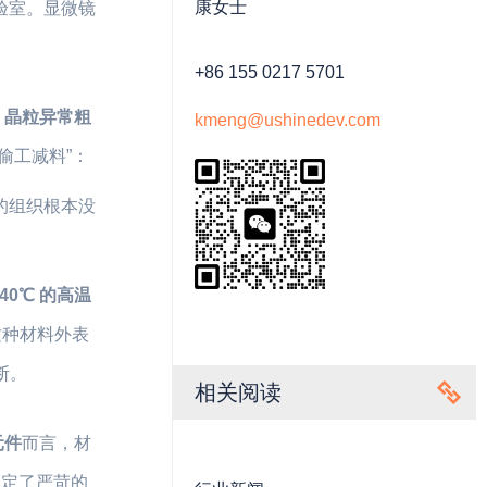
康女士
验室。显微镜
+86 155 0217 5701
，晶粒异常粗
kmeng@ushinedev.com
偷工减料”：
的组织根本没
740℃ 的高温
这种材料外表
断。
相关阅读
元件
而言，材
制定了严苛的