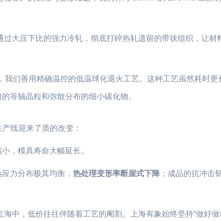
通过大压下比的强力冷轧，彻底打碎热轧遗留的带状组织，让材
快烤，我们善用精确温控的低温球化退火工艺。这种工艺虽然耗时更
匀的等轴晶粒和弥散分布的细小碳化物。
的生产线迎来了质的改变：
缩小，模具寿命大幅延长。
热应力分布极其均衡，
热处理变形率断崖式下降
；成品的抗冲击
红海中，低价往往伴随着工艺的阉割。上海有象始终坚持“做好做