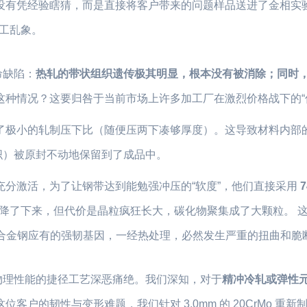
没有凭经验瞎猜，而是直接将客户带来的问题样品送进了金相实
加工乱象。
命缺陷：
热轧的带状组织遗传极其明显，根本没有被消除；同时
这种情况？这要归咎于当前市场上许多加工厂在激烈价格战下的“
了极小的轧制压下比（随便压两下凑够厚度）。这导致材料内部
织）被原封不动地保留到了成品中。
分激活，为了让钢带达到能勉强冲压的“软度”，他们直接采用
度降了下来，但代价是晶粒疯狂长大，碳化物聚集成了大颗粒。 
已失去了合金钢应有的强韧基因，一经热处理，必然发生严重的扭曲和脆
物理性能的捷径工艺深恶痛绝。我们深知，对于
精冲冷轧或弹性
客户的韧性与变形难题，我们针对 3.0mm 的 20CrMo 重新