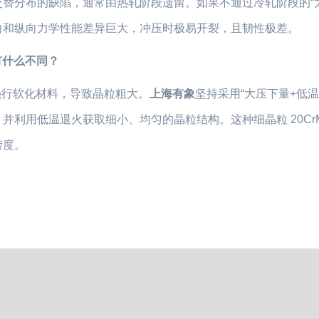
替分布的缺陷，通常由热轧阶段遗留。如果不通过冷轧阶段的“大
向和纵向力学性能差异巨大，冲压时极易开裂，且韧性极差。
有什么不同？
强行软化材料，导致晶粒粗大。
上海有象
坚持采用“大压下量+低温
利用低温退火获取细小、均匀的晶粒结构。这种细晶粒 20CrM
劳度。